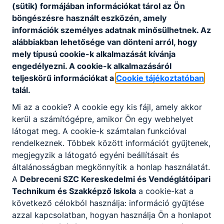
(sütik) formájában információkat tárol az Ön
böngészésre használt eszközén, amely
információk személyes adatnak minősülhetnek. Az
alábbiakban lehetősége van dönteni arról, hogy
mely típusú cookie-k alkalmazását kívánja
engedélyezni. A cookie-k alkalmazásáról
teljeskörű információkat a
Cookie tájékoztatóban
talál.
Mi az a cookie? A cookie egy kis fájl, amely akkor
kerül a számítógépre, amikor Ön egy webhelyet
látogat meg. A cookie-k számtalan funkcióval
rendelkeznek. Többek között információt gyűjtenek,
megjegyzik a látogató egyéni beállításait és
általánosságban megkönnyítik a honlap használatát.
A
Debreceni SZC Kereskedelmi és Vendéglátóipari
Technikum és Szakképző Iskola
a cookie-kat a
következő célokból használja: információ gyűjtése
azzal kapcsolatban, hogyan használja Ön a honlapot