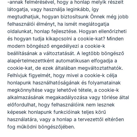
-annak felmérésével, hogy a honlap melyik részeit
látogatja, vagy használja leginkább, így
megtudhatjuk, hogyan biztosítsunk Önnek még jobb
felhasználói élményt, ha ismét meglátogatja
oldalunkat, honlap fejlesztése. Hogyan ellenőrizheti
és hogyan tudja kikapcsolni a cookie-kat? Minden
modern böngésző engedélyezi a cookie-k
beállításának a változtatását. A legtöbb böngésző
alapértelmezettként automatikusan elfogadja a
cookie-kat, de ezek általában megváltoztathatók.
Felhívjuk figyelmét, hogy mivel a cookie-k célja
honlapunk használhatóságának és folyamatainak
megkönnyítése vagy lehetővé tétele, a cookie-k
alkalmazásának megakadályozása vagy törlése által
előfordulhat, hogy felhasználóink nem lesznek
képesek honlapunk funkcióinak teljes körű
használatára, vagy a honlap a tervezettől eltérően
fog működni böngészőjében.