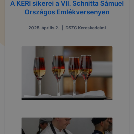
A KERI sikerei a VII. Schnitta Sámuel
Országos Emlékversenyen
2025. április 2.
|
DSZC Kereskedelmi