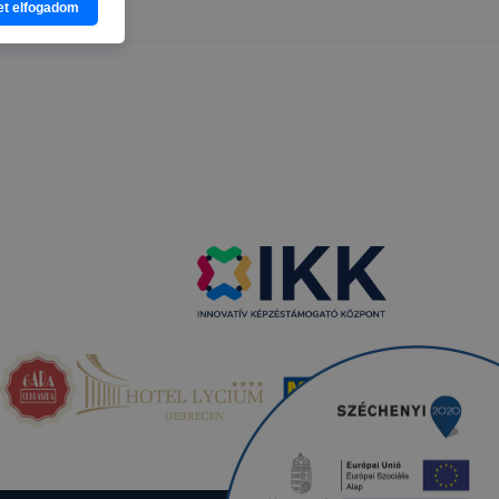
et elfogadom
zeit
ítsunk Önnek
lap
-kat?
ztatását. A
kie-kat, de
ookie-k
 vagy
ése által
kcióinak
ödni