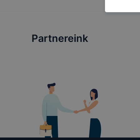
használja Ö
látogatja, 
még jobb fe
fejlesztése
Minden mode
Partnereink
legtöbb bö
ezek általá
célja honl
lehetővé té
előfordulha
teljes körű
böngészőjé