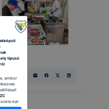
zakképző
n
nak
ely típusú
ról
re, amikor
elkeznek.
llításait
SZC
cookie-kat
ban, hogyan