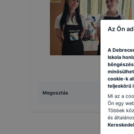
Az Ön ad
A Debrecen
Iskola honl
böngészésr
minősülhet
cookie-k a
teljeskörű 
Megosztás
Mi az a coo
Ön egy web
Többek közö
és általáno
Kereskedel
a következő