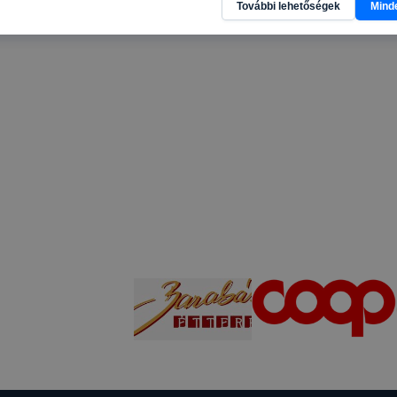
További lehetőségek
Mind
n a honlapot -annak felmérésével, hogy a honlap melyik rés
vagy használja leginkább, így megtudhatjuk, hogyan biztos
lhasználói élményt, ha ismét meglátogatja oldalunkat, hon
. Hogyan ellenőrizheti és hogyan tudja kikapcsolni a cookie
rn böngésző engedélyezi a cookie-k beállításának a válto
ngésző alapértelmezettként automatikusan elfogadja a coo
ban megváltoztathatók. Felhívjuk figyelmét, hogy mivel a c
apunk használhatóságának és folyamatainak megkönnyítése
tele, a cookie-k alkalmazásának megakadályozása vagy törl
t, hogy felhasználóink nem lesznek képesek honlapunk fun
 használatára, vagy a honlap a tervezettől eltérően fog műk
ben.