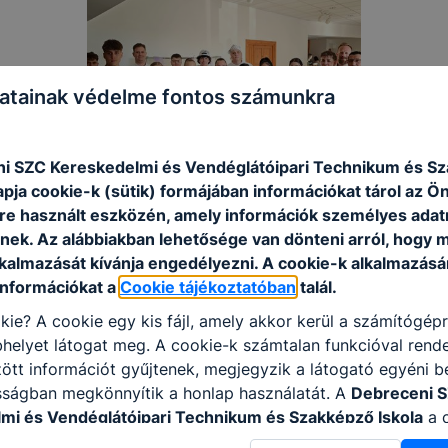
atainak védelme fontos számunkra
i SZC Kereskedelmi és Vendéglátóipari Technikum és S
apja cookie-k (sütik) formájában információkat tárol az Ö
e használt eszközén, amely információk személyes adat
nek. Az alábbiakban lehetősége van dönteni arról, hogy m
lkalmazását kívánja engedélyezni. A cookie-k alkalmazásá
információkat a
Cookie tájékoztatóban
talál.
kie? A cookie egy kis fájl, amely akkor kerül a számítógép
helyet látogat meg. A cookie-k számtalan funkcióval rend
tt információt gyűjtenek, megjegyzik a látogató egyéni beá
sságban megkönnyítik a honlap használatát. A
Debreceni 
mi és Vendéglátóipari Technikum és Szakképző Iskola
a 
 célokból használja: információ gyűjtése azzal kapcsolat